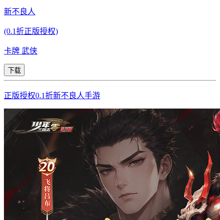
新不良人
(0.1折正版授权)
卡牌 武侠
下载
正版授权0.1折新不良人手游