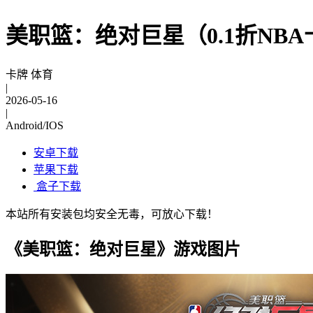
美职篮：绝对巨星（0.1折NB
卡牌 体育
|
2026-05-16
|
Android/IOS
安卓下载
苹果下载
盒子下载
本站所有安装包均安全无毒，可放心下载！
《美职篮：绝对巨星》游戏图片