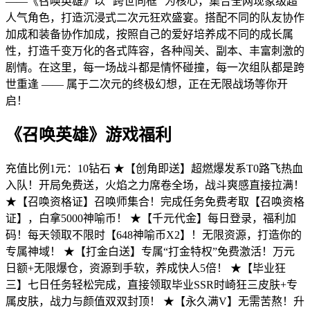
——《召唤英雄》以 “跨世同框” 为核心，集合全网现象级超
人气角色，打造沉浸式二次元狂欢盛宴。搭配不同的队友协作
加成和装备协作加成，按照自己的爱好培养成不同的成长属
性，打造千变万化的各式阵容，各种闯关、副本、丰富刺激的
剧情。在这里，每一场战斗都是情怀碰撞，每一次组队都是跨
世重逢 —— 属于二次元的终极幻想，正在无限战场等你开
启！
《召唤英雄》游戏福利
充值比例1元：10钻石 ★【创角即送】超燃爆发系T0路飞热血
入队！开局免费送，火焰之力席卷全场，战斗爽感直接拉满！
★【召唤资格证】召唤师集合！完成任务免费考取【召唤资格
证】，白拿5000神喻币！ ★【千元代金】每日登录，福利加
码！每天领取不限时【648神喻币X2】！无限资源，打造你的
专属神域！ ★【打金白送】专属“打金特权”免费激活！万元
日额+无限爆仓，资源到手软，养成快人5倍！ ★【毕业狂
三】七日任务轻松完成，直接领取毕业SSR时崎狂三皮肤+专
属皮肤，战力与颜值双双封顶！ ★【永久满V】无需苦熬！升