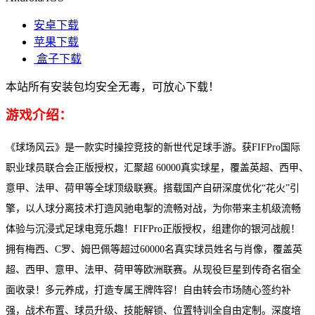
安卓下载
苹果下载
盒子下载
本站所有安装包均安全无毒，可放心下载！
游戏介绍：
《球场风云》是一款实时操控竞技的新世代足球手游。获FIFPro国际
职业球员联合会正版授权，汇聚超 60000真实球星，覆盖英超、西甲、
意甲、法甲、荷甲等全球顶级联赛。搭载国产自研深度优化“花火”引
擎，以人球分离技术打造风驰电掣的流畅对战，为你带来主机级流畅
体验与沉浸式足球电竞乐趣！FIFPro正版授权，组建你的银河战舰！
拥有梅西、C罗、姆巴佩等超过60000名真实球员姓名与肖像，覆盖英
超、西甲、意甲、法甲、荷甲等欧洲联赛。从现役巨星到传奇名宿全
面收录！多元养成，打造专属王牌阵容！自由转会市场随心签约补
强，战术布置、球员升级、技能解锁、位置特训全自由定制。深度培