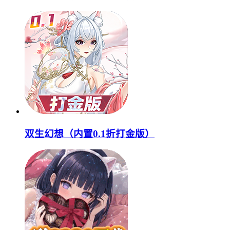
双生幻想（内置0.1折打金版）