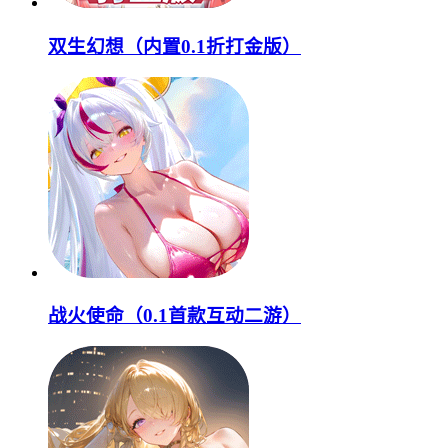
双生幻想（内置0.1折打金版）
战火使命（0.1首款互动二游）