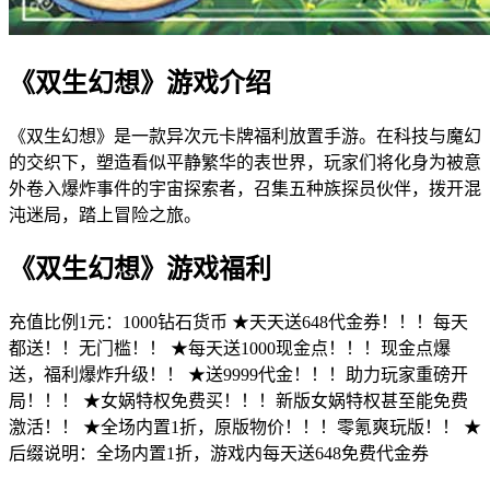
《双生幻想》游戏介绍
《双生幻想》是一款异次元卡牌福利放置手游。在科技与魔幻
的交织下，塑造看似平静繁华的表世界，玩家们将化身为被意
外卷入爆炸事件的宇宙探索者，召集五种族探员伙伴，拨开混
沌迷局，踏上冒险之旅。
《双生幻想》游戏福利
充值比例1元：1000钻石货币 ★天天送648代金券！！！每天
都送！！无门槛！！ ★每天送1000现金点！！！现金点爆
送，福利爆炸升级！！ ★送9999代金！！！助力玩家重磅开
局！！！ ★女娲特权免费买！！！新版女娲特权甚至能免费
激活！！ ★全场内置1折，原版物价！！！零氪爽玩版！！ ★
后缀说明：全场内置1折，游戏内每天送648免费代金券