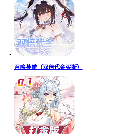
召唤英雄（双倍代金买断）