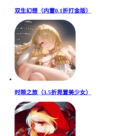
双生幻想（内置0.1折打金版）
时隙之旅（3.5折晃置美少女）