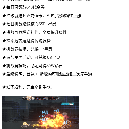
★每日可领取648代金券
★冲级就送10W充值卡，VIP等级蹭蹭往上涨
★七日挑战赠送核心SSR+星灵
★挑战阵营塔送挂件，全局提升属性
★探索远古遗迹得传说装备
★挑战竞技场，兑换UR星灵
★参与军团活动，可兑换UR星灵
★挑战竞技场，必定可得50W钻石
★后缀说明：首款0.1折版的可触碰战姬二次元手游
★线下返利，元宝拿到手软。