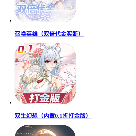
召唤英雄（双倍代金买断）
双生幻想（内置0.1折打金版）