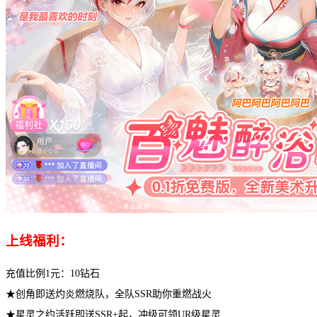
上线福利：
充值比例1元：10钻石
★创角即送灼炎燃烧队，全队SSR助你重燃战火
★星灵之约活跃即送SSR+起，冲级可领UR级星灵