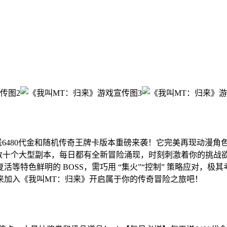
折日送6480代金和随机传奇王牌卡版本重磅来袭！它完美再现动
、数十个大型副本，每日都有全新冒险涌现，时刻刺激着你的挑
等特色鲜明的 BOSS，需巧用 “集火”“控制” 策略应对，
来加入《我叫MT：归来》开启属于你的传奇冒险之旅吧！