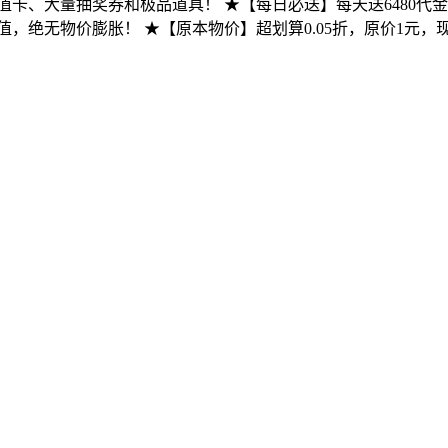
元充值卡、大量抽奖券和极品道具！ ★【每日必送】每天送6480
无物价膨胀！ ★【原本物价】超划算0.05折，原价1元，现价仅需0