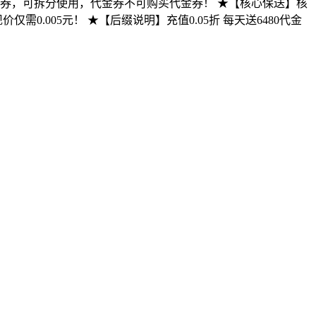
代金券，可拆分使用，代金券不可购买代金券！ ★【核心保送】核
.005元！ ★【后缀说明】充值0.05折 每天送6480代金