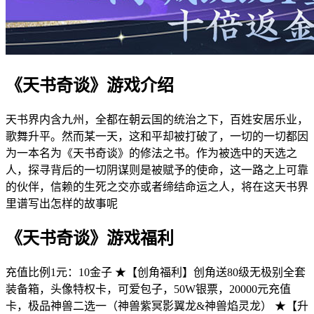
《天书奇谈》游戏介绍
天书界内含九州，全都在朝云国的统治之下，百姓安居乐业，
歌舞升平。然而某一天，这和平却被打破了，一切的一切都因
为一本名为《天书奇谈》的修法之书。作为被选中的天选之
人，探寻背后的一切阴谋则是被赋予的使命，这一路之上可靠
的伙伴，信赖的生死之交亦或者缔结命运之人，将在这天书界
里谱写出怎样的故事呢
《天书奇谈》游戏福利
充值比例1元：10金子 ★【创角福利】创角送80级无极别全套
装备箱，头像特权卡，可爱包子，50W银票，20000元充值
卡，极品神兽二选一（神兽紫冥影翼龙&神兽焰灵龙） ★【升