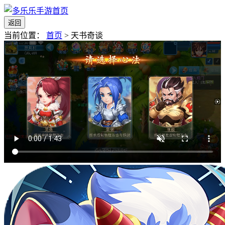
返回
当前位置：
首页
>
天书奇谈