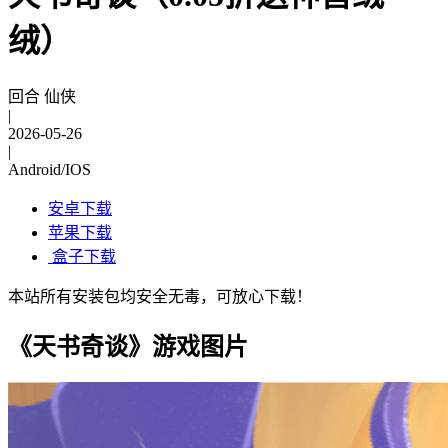
绒）
回合 仙侠
|
2026-05-26
|
Android/IOS
安卓下载
苹果下载
盒子下载
本站所有安装包均安全无毒，可放心下载！
《天书奇谈》游戏图片