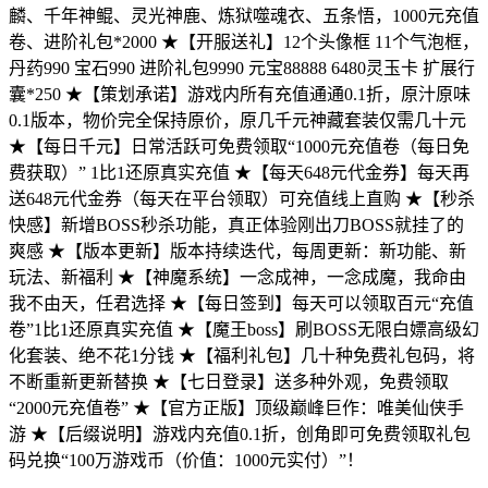
麟、千年神鲲、灵光神鹿、炼狱噬魂衣、五条悟，1000元充值
卷、进阶礼包*2000 ★【开服送礼】12个头像框 11个气泡框，
丹药990 宝石990 进阶礼包9990 元宝88888 6480灵玉卡 扩展行
囊*250 ★【策划承诺】游戏内所有充值通通0.1折，原汁原味
0.1版本，物价完全保持原价，原几千元神藏套装仅需几十元
★【每日千元】日常活跃可免费领取“1000元充值卷（每日免
费获取）” 1比1还原真实充值 ★【每天648元代金券】每天再
送648元代金券（每天在平台领取）可充值线上直购 ★【秒杀
快感】新增BOSS秒杀功能，真正体验刚出刀BOSS就挂了的
爽感 ★【版本更新】版本持续迭代，每周更新：新功能、新
玩法、新福利 ★【神魔系统】一念成神，一念成魔，我命由
我不由天，任君选择 ★【每日签到】每天可以领取百元“充值
卷”1比1还原真实充值 ★【魔王boss】刷BOSS无限白嫖高级幻
化套装、绝不花1分钱 ★【福利礼包】几十种免费礼包码，将
不断重新更新替换 ★【七日登录】送多种外观，免费领取
“2000元充值卷” ★【官方正版】顶级巅峰巨作：唯美仙侠手
游 ★【后缀说明】游戏内充值0.1折，创角即可免费领取礼包
码兑换“100万游戏币（价值：1000元实付）”！