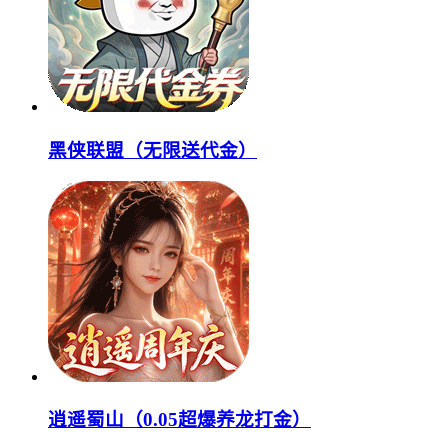
黑侠联盟（无限送代金）
逍遥蜀山（0.05超爆养龙打金）