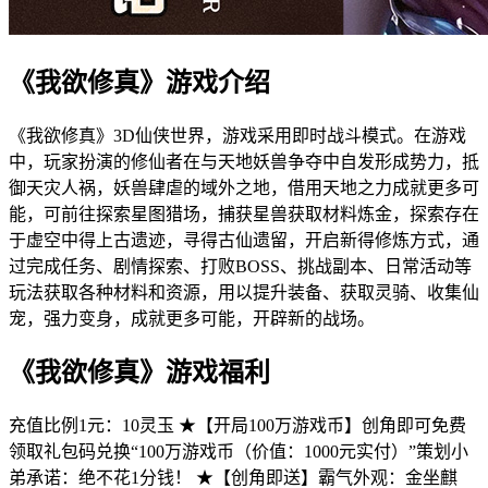
《我欲修真》游戏介绍
《我欲修真》3D仙侠世界，游戏采用即时战斗模式。在游戏
中，玩家扮演的修仙者在与天地妖兽争夺中自发形成势力，抵
御天灾人祸，妖兽肆虐的域外之地，借用天地之力成就更多可
能，可前往探索星图猎场，捕获星兽获取材料炼金，探索存在
于虚空中得上古遗迹，寻得古仙遗留，开启新得修炼方式，通
过完成任务、剧情探索、打败BOSS、挑战副本、日常活动等
玩法获取各种材料和资源，用以提升装备、获取灵骑、收集仙
宠，强力变身，成就更多可能，开辟新的战场。
《我欲修真》游戏福利
充值比例1元：10灵玉 ★【开局100万游戏币】创角即可免费
领取礼包码兑换“100万游戏币（价值：1000元实付）”策划小
弟承诺：绝不花1分钱！ ★【创角即送】霸气外观：金坐麒