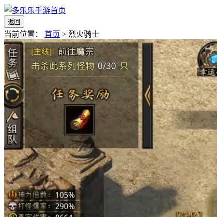
返回
当前位置：
首页
>
烈火骑士