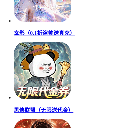
玄影（0.1折盗帅送真充）
黑侠联盟（无限送代金）