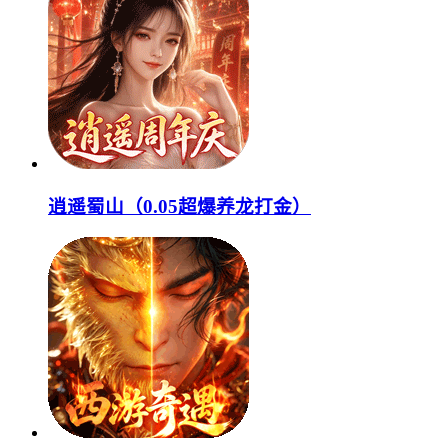
逍遥蜀山（0.05超爆养龙打金）