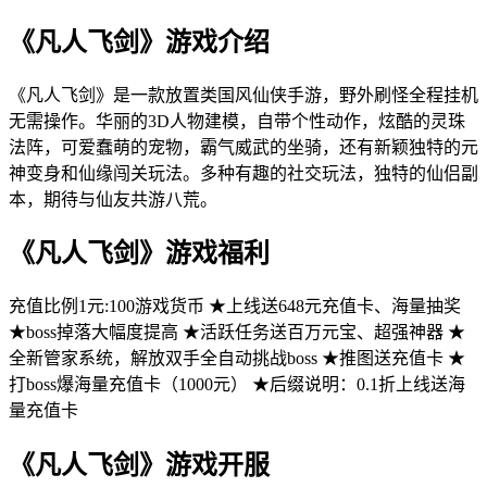
《凡人飞剑》游戏介绍
《凡人飞剑》是一款放置类国风仙侠手游，野外刷怪全程挂机
无需操作。华丽的3D人物建模，自带个性动作，炫酷的灵珠
法阵，可爱蠢萌的宠物，霸气威武的坐骑，还有新颖独特的元
神变身和仙缘闯关玩法。多种有趣的社交玩法，独特的仙侣副
本，期待与仙友共游八荒。
《凡人飞剑》游戏福利
充值比例1元:100游戏货币 ★上线送648元充值卡、海量抽奖
★boss掉落大幅度提高 ★活跃任务送百万元宝、超强神器 ★
全新管家系统，解放双手全自动挑战boss ★推图送充值卡 ★
打boss爆海量充值卡（1000元） ★后缀说明：0.1折上线送海
量充值卡
《凡人飞剑》游戏开服