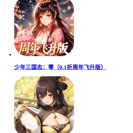
少年三国志：零（0.1折周年飞升版）