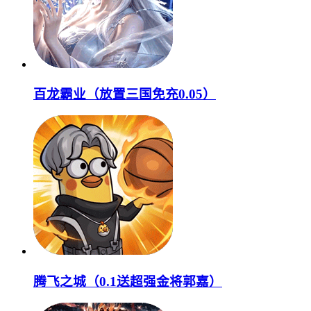
百龙霸业（放置三国免充0.05）
腾飞之城（0.1送超强金将郭嘉）