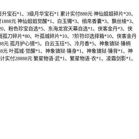
日升宝石*1、3级月华宝石*1 累计实付888元 神仙姐姐碎片*20、
1888元 神仙姐姐觉醒*1、白玉镯*3、绢帛香囊*3、飘丝绫*3、
SR*20、粉色珍宝自选*5、东海龙宫天幕自选*1、侠客金丹*3、侠
天阙孤刀碎片*80、叶孤城碎片*10、7阶符印选择箱*10、侠客金丹
888元 孤月护心镜*5、白云玉珏*5、冷月香*5、神象镇狱·锤柄
88元 叶孤城·觉醒*1、神象镇狱·锤身*1、神象镇狱·锤背*1、神
计实付28888元 繁星物语·武*1、繁星物语·衣*1、凌霜剑影*1、