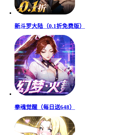
新斗罗大陆（0.1折免费版）
拳魂觉醒（每日送648）