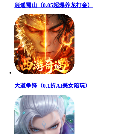
逍遥蜀山（0.05超爆养龙打金）
大道争锋（0.1折AI美女陪玩）