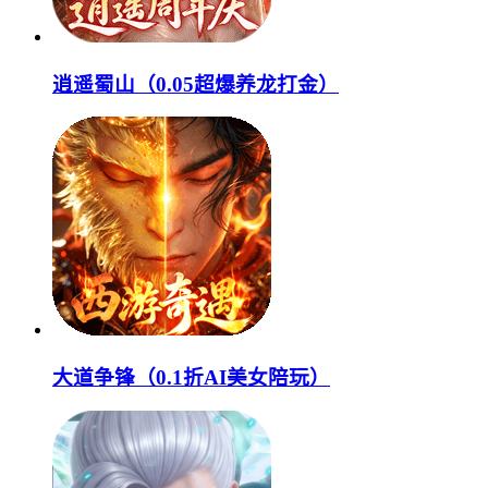
逍遥蜀山（0.05超爆养龙打金）
大道争锋（0.1折AI美女陪玩）