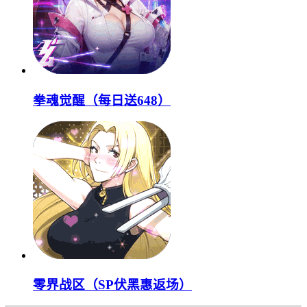
拳魂觉醒（每日送648）
零界战区（SP伏黑惠返场）