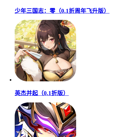
少年三国志：零（0.1折周年飞升版）
英杰并起（0.1折版）