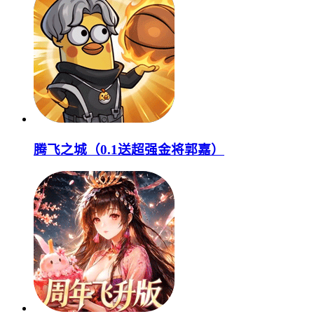
腾飞之城（0.1送超强金将郭嘉）