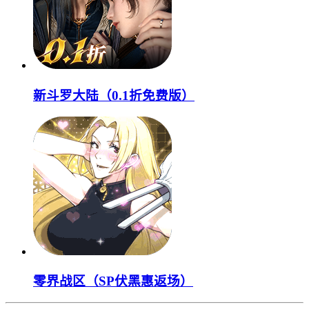
新斗罗大陆（0.1折免费版）
零界战区（SP伏黑惠返场）