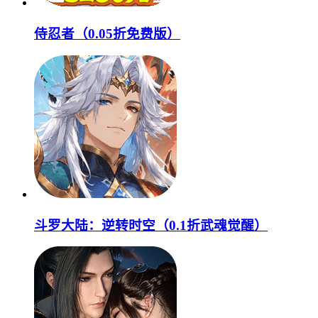
侍忍者（0.05折免费版）
斗罗大陆：逆转时空（0.1折武魂觉醒）