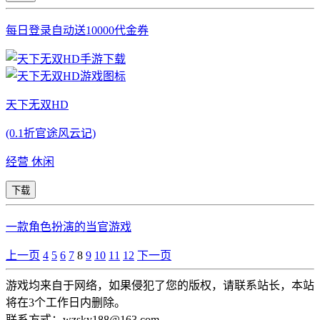
每日登录自动送10000代金券
天下无双HD
(0.1折官途风云记)
经营 休闲
下载
一款角色扮演的当官游戏
上一页
4
5
6
7
8
9
10
11
12
下一页
游戏均来自于网络，如果侵犯了您的版权，请联系站长，本站
将在3个工作日内删除。
联系方式：wzsky188@163.com